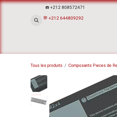
Se rendre au contenu
☎️ +212 808572471
💬 +212 644809292
Accueil
Boutique
ATELIERS D
Tous les produits
Composants Pieces de R