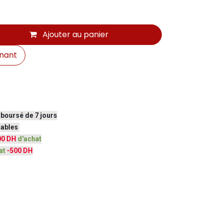
Ajouter au panier
nant
mboursé de 7 jours
vrables
00 DH
d'achat
at
-500 DH