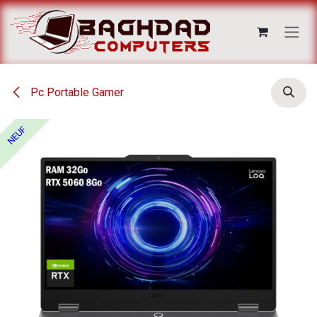
Se rendre au contenu
Pc Portable Gamer
NEUF