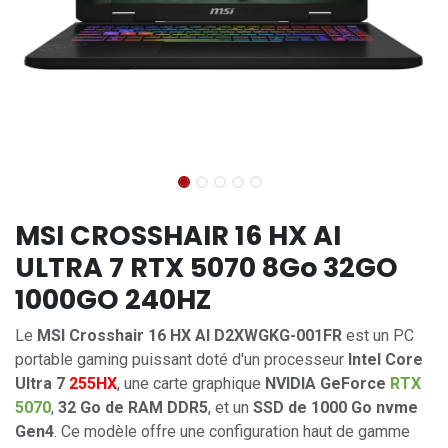
MSI CROSSHAIR 16 HX AI
ULTRA 7 RTX 5070 8Go 32GO
1000GO 240HZ
Le
MSI Crosshair 16 HX AI D2XWGKG-001FR
est un PC
portable gaming puissant doté d'un processeur
Intel Core
Ultra 7
255HX
, une carte graphique
NVIDIA GeForce
RTX
5070
,
32 Go de RAM DDR5
, et un
SSD de 1000 Go nvme
Gen4
. Ce modèle offre une configuration haut de gamme