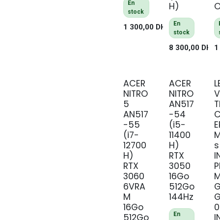
En
H)
stock
En
1 300,00
DH
stock
8 300,00
DH
1
ACER
ACER
L
NITRO
NITRO
5
AN517
T
AN517
-54
C
-55
(i5-
E
(i7-
11400
M
12700
H)
s
H)
RTX
I
RTX
3050
P
3060
16Go
6VRA
512Go
M
144Hz
16Go
0
En
512Go
I