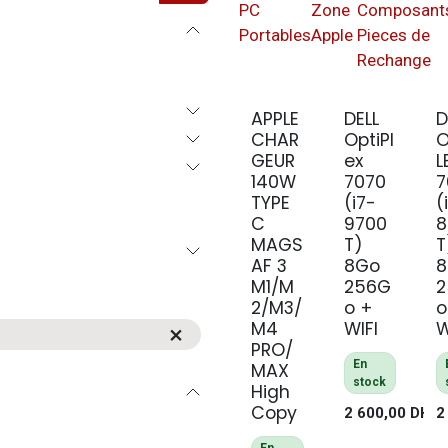
PC
Zone
Composant
Portables
Apple
Pieces de
Rechange
APPLE
DELL
D
CHAR
OptiPl
O
GEUR
ex
L
140W
7070
7
TYPE
(i7-
(
C
9700
8
MAGS
T)
T
AF 3
8Go
M1/M
256G
2/M3/
o +
o
M4
WIFI
W
PRO/
En
MAX
stock
High
Copy
2 600,00
DH
2