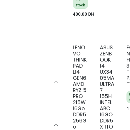
En
stock
400,00
DH
LENO
ASUS
E
VO
ZENB
N
THINK
OOK
F
PAD
14
3
L14
UX34
T
GEN6
05MA
P
AMD
ULTRA
T
RYZ 5
7
PRO
155H
215W
INTEL
16Go
ARC
1
DDR5
16GO
256G
DDR5
o
X 1TO