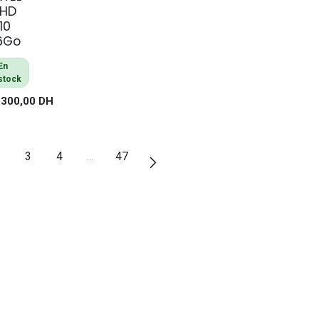
HD
10
6Go
En
stock
 300,00
DH
3
4
…
47