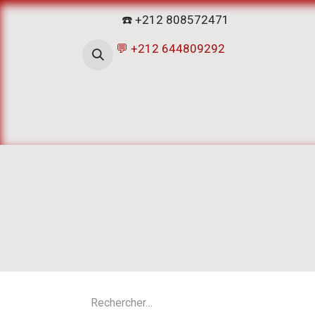
Se rendre au contenu
☎️ +212 808572471
💬 +212 644809292
Accueil
Boutique
ATELIERS D