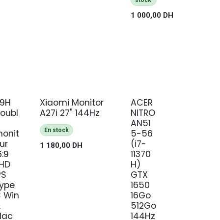
stock
1 000,00
DH
9H
Xiaomi Monitor
ACER
NEUF
oubl
A27i 27" 144Hz
NITRO
AN51
En stock
onit
5-56
ur
(i7-
1 180,00
DH
6:9
11370
HD
H)
PS
GTX
ype
1650
 Win
16Go
&
512Go
Mac
144Hz