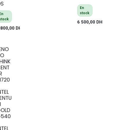
OS
En
stock
En
stock
6 500,00
DH
 800,00
DH
ENO
VO
HINK
ENT
R
720
NTEL
ENTU
M
GOLD
G540
NTEL