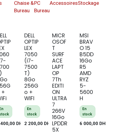
s
Chaise &
PC
Accessoires
Stockage
Bureau
Bureau
ELL
DELL
MICR
MSI
PTIP
OPTIP
OSOF
BRAV
EX
LEX
T
O 15
060
7050
SURF
B5DD
i7-
(i7-
ACE
16Go
700
7500
LAPT
R5
)
T)
OP
AMD
8Go
8Go
7Th
RYZ
256G
256G
EDITI
5-
 +
o +
ON
5600
iFi
WIFI
ULTRA
H
7
En
En
En
266V
stock
stock
stock
16Go
LPDDR
 400,00
DH
2 200,00
DH
6 000,00
DH
5X