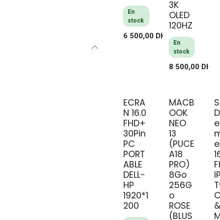
3K
En
OLED
stock
120HZ
6 500,00
DH
En
stock
8 500,00
DH
ECRA
MACB
S
NEUF
N 16.0
OOK
D
FHD+
NEO
e
30Pin
13
m
PC
(PUCE
e
PORT
A18
1
ABLE
PRO)
F
DELL-
8Go
I
HP
256G
T
1920*1
o
C
200
ROSE
(BLUS