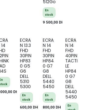
512Go
En
stock
9 500,00
DH
CRA
ECRA
ECRA
ECRA
 14
N 13.3
N 14
N 14
HD
FHD
FHD
FHD
2PIN
30PIN
30PIN
40PIN
HINK
HP83
HP84
TACTI
AD
0 G5
0 G7
LE
14S
G6
G8
HP84
DELL
DELL
0 G7
En
5310
5440
G8
stock
5300
5450
DELL
5440
 000,00
DH
En
En
5450
stock
stock
En
600,00
DH
800,00
DH