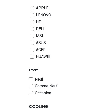
APPLE
LENOVO
HP
DELL
MSI
ASUS
ACER
HUAWEI
Microsoft-Surface
Etat
GIGABYTE-AORUS
RAZER
Neuf
LG
Comme Neuf
SAMSUNG
Occasion
TOSHIBA-DynaBook
XIAOMI
COOLING