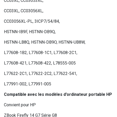
CC03XL, CC03053XL,
CC03XL, CC03056XL,
CC03056XL-PL, 3ICP7/54/84,
HSTNN-IB9F, HSTNN-DB9Q,
HSTNN-LB8Q, HSTNN-DB9O, HSTNN-UB8W,
L77608-1B2, L77608-1C1, L77608-2C1,
L77608-421, L77608-422, L78555-005
L77622-2C1, L77622-2C2, L77622-541,
L77991-002, L77991-005
Compatible avec les modèles d'ordinateur portable HP
Convient pour HP
ZBook Firefly 14 G7 Série G8