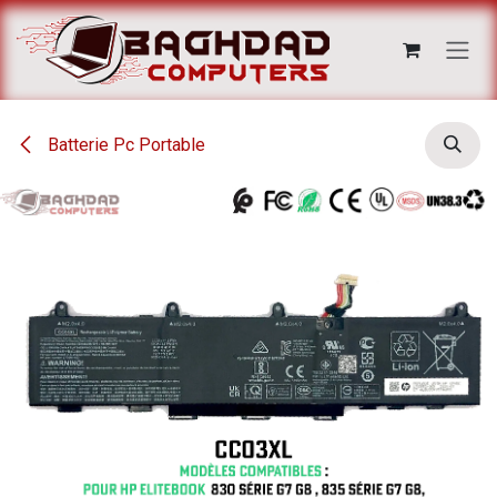
Se rendre au contenu
Batterie Pc Portable