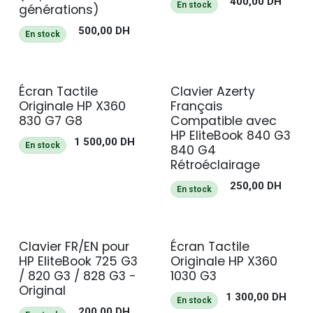
400,00
DH
En stock
générations)
500,00
DH
En stock
Écran Tactile
Clavier Azerty
Originale HP X360
Français
830 G7 G8
Compatible avec
HP EliteBook 840 G3
1 500,00
DH
En stock
840 G4
Rétroéclairage
250,00
DH
En stock
Clavier FR/EN pour
Écran Tactile
HP EliteBook 725 G3
Originale HP X360
/ 820 G3 / 828 G3 -
1030 G3
Original
1 300,00
DH
En stock
200,00
DH