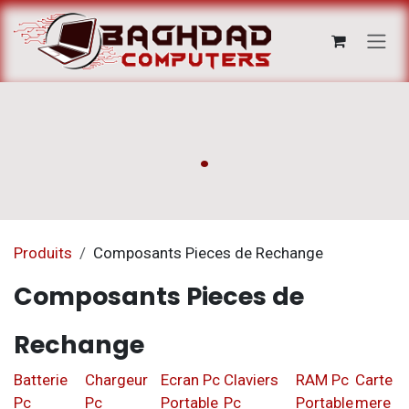
Se rendre au contenu
.
Produits
Composants Pieces de Rechange
Composants Pieces de
Rechange
Batterie
Chargeur
Ecran Pc
Claviers
RAM Pc
Carte
Pc
Pc
Portable
Pc
Portable
mere