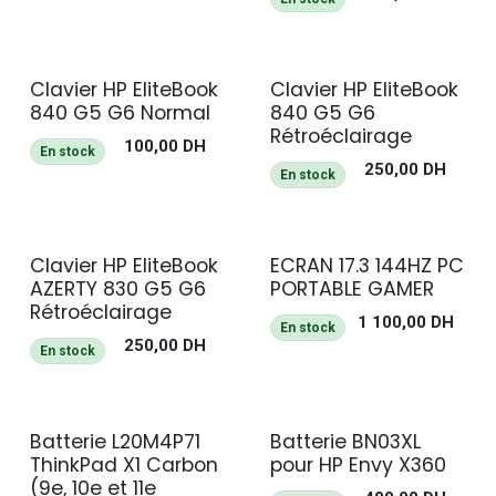
Clavier HP EliteBook
Clavier HP EliteBook
840 G5 G6 Normal
840 G5 G6
Rétroéclairage
100,00
DH
En stock
250,00
DH
En stock
Clavier HP EliteBook
ECRAN 17.3 144HZ PC
AZERTY 830 G5 G6
PORTABLE GAMER
Rétroéclairage
1 100,00
DH
En stock
250,00
DH
En stock
Batterie L20M4P71
Batterie BN03XL
ThinkPad X1 Carbon
pour HP Envy X360
(9e, 10e et 11e