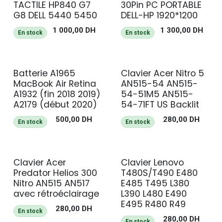
TACTILE HP840 G7
30Pin PC PORTABLE
G8 DELL 5440 5450
DELL-HP 1920*1200
1 000,00
DH
1 300,00
DH
En stock
En stock
Batterie A1965
Clavier Acer Nitro 5
MacBook Air Retina
AN515-54 AN515-
A1932 (fin 2018 2019)
54-51M5 AN515-
A2179 (début 2020)
54-71FT US Backlit
500,00
DH
280,00
DH
En stock
En stock
Clavier Acer
Clavier Lenovo
Predator Helios 300
T480S/T490 E480
Nitro AN515 AN517
E485 T495 L380
avec rétroéclairage
L390 L480 E490
E495 R480 R49
280,00
DH
En stock
280,00
DH
En stock