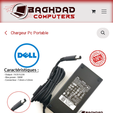
Se rendre au contenu
Chargeur Pc Portable