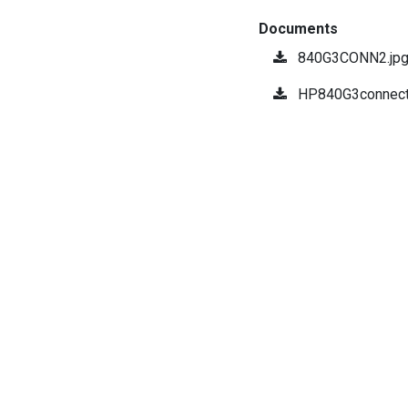
Documents
840G3CONN2.jp
HP840G3connect