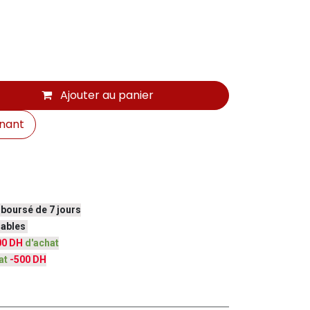
Ajouter au panier
nant
mboursé de 7 jours
vrables
00 DH
d'achat
at
-500 DH