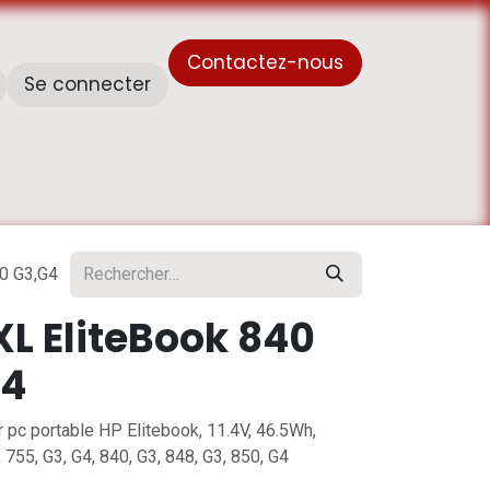
Contactez-nous
Se connecter
À propos de nous
Horaire de travail - أوقات العمل
0 G3,G4
L EliteBook 840
G4
ur pc portable HP Elitebook, 11.4V, 46.5Wh,
755, G3, G4, 840, G3, 848, G3, 850, G4