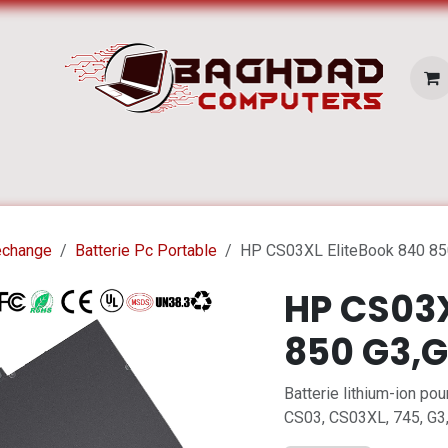
E SERVICES
Pc Portable
Zone Apple
echange
Batterie Pc Portable
HP CS03XL EliteBook 840 85
HP CS03X
850 G3,
Batterie lithium-ion po
CS03, CS03XL, 745, G3, 