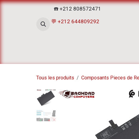
Se rendre au contenu
☎️ +212 808572471
💬 +212 644809292
Accueil
Boutique
ATELIERS D
Tous les produits
Composants Pieces de R