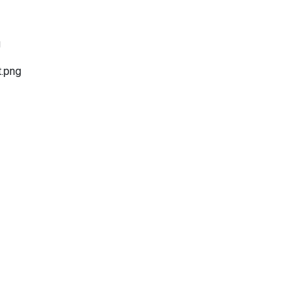
g
.png