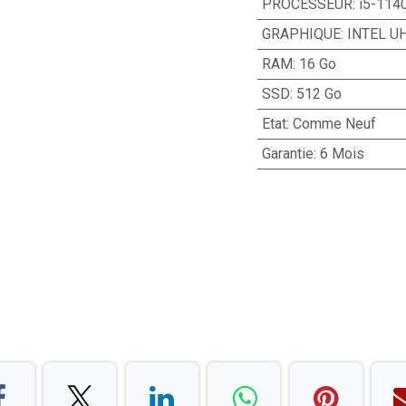
PROCESSEUR
:
i5-114
GRAPHIQUE
:
INTEL UH
RAM
:
16 Go
SSD
:
512 Go
Etat
:
Comme Neuf
Garantie
:
6 Mois