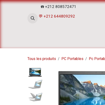
Se rendre au contenu
☎️ +212 808572471
💬 +212 644809292
Accueil
Boutique
ATELIERS D
Tous les produits
PC Portables
Pc Porta