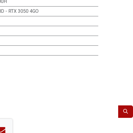
00H
D - RTX 3050 4GO