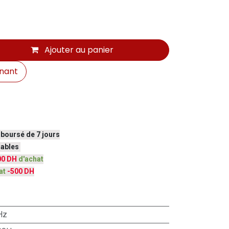
Ajouter au panier
nant
mboursé de 7 jours
vrables
00 DH
d'achat
at
-500 DH
Hz