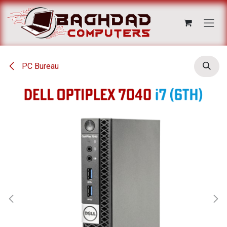
Se rendre au contenu
PC Bureau