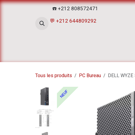
Se rendre au contenu
☎️ +212 808572471
💬 +212 644809292
Accueil
Boutique
ATELIERS D
Tous les produits
PC Bureau
DELL WYZE 
NEUF
NEUF