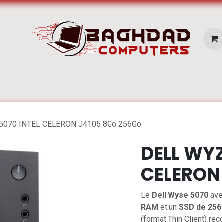
E SERVICES
Pc Portable
Zone Apple
5070 INTEL CELERON J4105 8Go 256Go
DELL WYZ
CELERON
Le
Dell Wyse 5070
ave
RAM
et un
SSD de 256
(format Thin Client) re