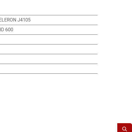
ELERON J4105
HD 600