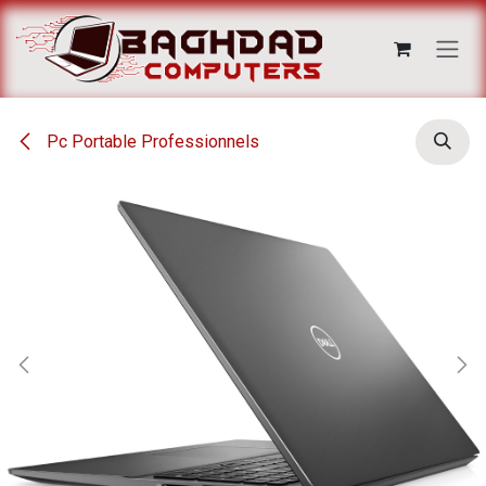
Se rendre au contenu
Pc Portable Professionnels