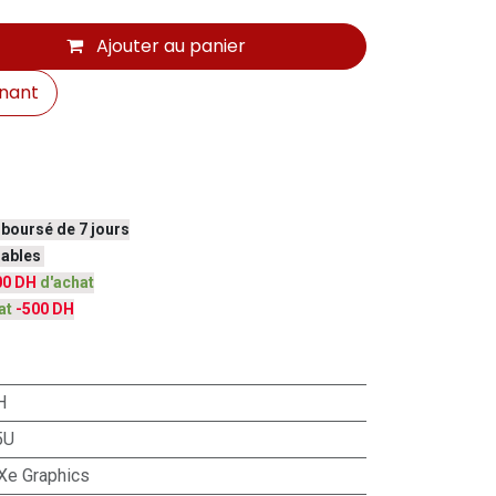
Ajouter au panier
nant
mboursé de 7 jours
vrables
00 DH
d'achat
at
-500 DH
H
5U
s Xe Graphics