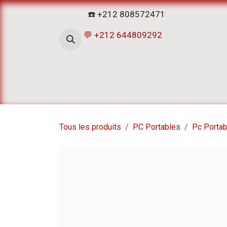
Se rendre au contenu
☎️ +212 808572471
💬 +212 644809292
Accueil
Boutique
ATELIERS D
Tous les produits
PC Portables
Pc Portab