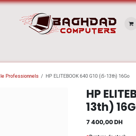
E SERVICES
Pc Portable
Zone Apple
le Professionnels
HP ELITEBOOK 640 G10 (i5-13th) 16Go
HP ELITE
13th) 16
7 400,00
DH