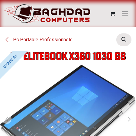
Se rendre au contenu
Pc Portable Professionnels
GRADE A+
GRADE A+