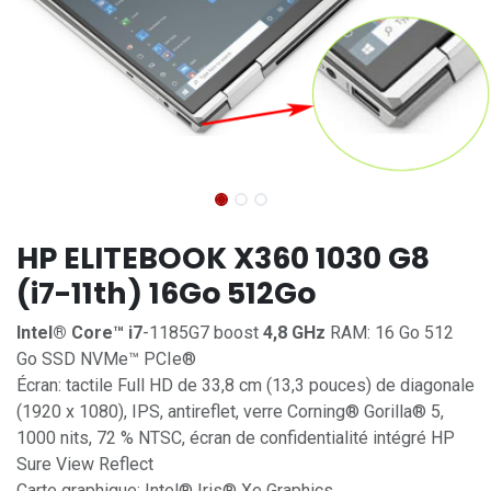
HP ELITEBOOK X360 1030 G8
(i7-11th) 16Go 512Go
Intel® Core™ i7
-1185G7 boost
4,8 GHz
RAM: 16 Go 512
Go SSD NVMe™ PCIe®
Écran: tactile Full HD de 33,8 cm (13,3 pouces) de diagonale
(1920 x 1080), IPS, antireflet, verre Corning® Gorilla® 5,
1000 nits, 72 % NTSC, écran de confidentialité intégré HP
Sure View Reflect
Carte graphique: Intel® Iris® Xe Graphics