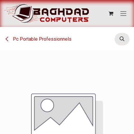
Se rendre au contenu
Pc Portable Professionnels