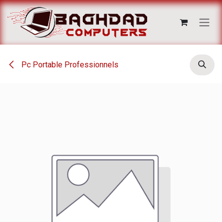
Se rendre au contenu
Pc Portable Professionnels