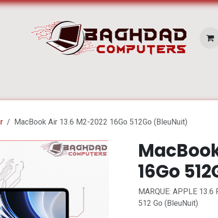
E SERVICES
Pc Portable
Zone Apple
r
MacBook Air 13.6 M2-2022 16Go 512Go (BleuNuit)
MacBook 
16Go 512
MARQUE: APPLE 13.6 R
512 Go (BleuNuit)