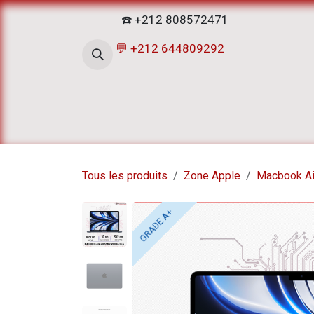
Se rendre au contenu
☎️ +212 808572471
💬 +212 644809292
Accueil
Boutique
ATELIERS D
Tous les produits
Zone Apple
Macbook Ai
GRADE A+
GRADE A+