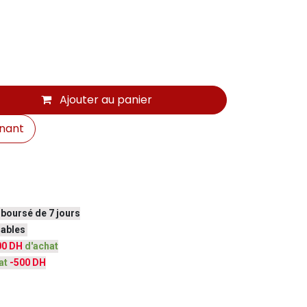
Ajouter au panier
nant
mboursé de 7 jours
vrables
00 DH
d'achat
at
-500 DH