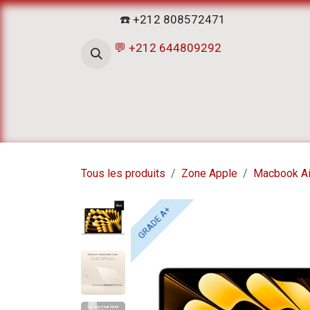
Se rendre au contenu
☎️ +212 808572471
💬 +212 644809292
Accueil
Boutique
ATELIERS D
Tous les produits
Zone Apple
Macbook Ai
GRADE A+
GRADE A+