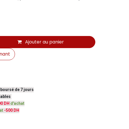
Ajouter au panier
nant
mboursé de 7 jours
vrables
00 DH
d'achat
at
-500 DH