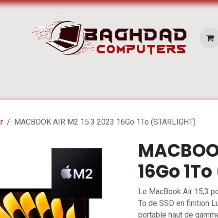
E SERVICES
Pc Portable
Zone Apple
r
MACBOOK AIR M2 15.3 2023 16Go 1To (STARLIGHT)
MACBOOK 
16Go 1To
Le MacBook Air 15,3 p
To de SSD en finition Lu
portable haut de gamme 