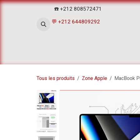
Se rendre au contenu
☎️ +212 808572471
💬 +212 644809292
Accueil
Boutique
ATELIERS D
Tous les produits
Zone Apple
MacBook Pr