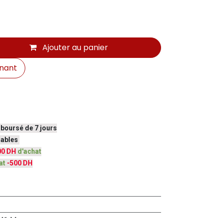
Ajouter au panier
nant
mboursé de 7 jours
vrables
00 DH
d'achat
at
-500 DH