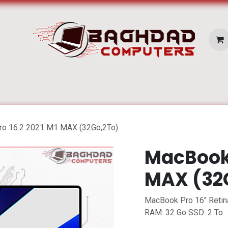
E SERVICES
Pc Portable
Zone Apple
o 16.2 2021 M1 MAX (32Go,2To)
MacBook 
MAX (32
MacBook Pro 16" Reti
RAM: 32 Go SSD: 2 To