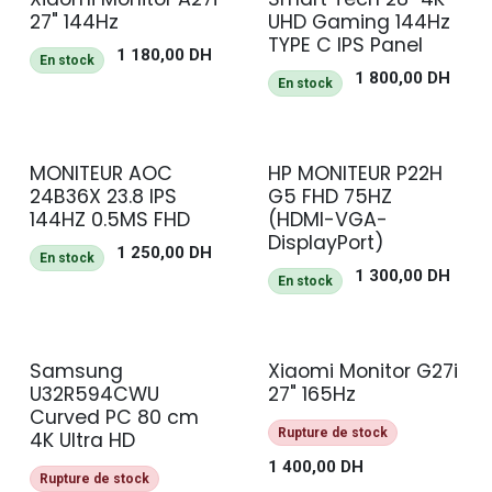
NEUF
NEUF
27" 144Hz
UHD Gaming 144Hz
TYPE C IPS Panel
1 180,00
DH
En stock
1 800,00
DH
En stock
MONITEUR AOC
HP MONITEUR P22H
NEUF
NEUF
24B36X 23.8 IPS
G5 FHD 75HZ
144HZ 0.5MS FHD
(HDMI-VGA-
DisplayPort)
1 250,00
DH
En stock
1 300,00
DH
En stock
Samsung
Xiaomi Monitor G27i
NEUF
U32R594CWU
27" 165Hz
Curved PC 80 cm
Rupture de stock
4K Ultra HD
1 400,00
DH
Rupture de stock