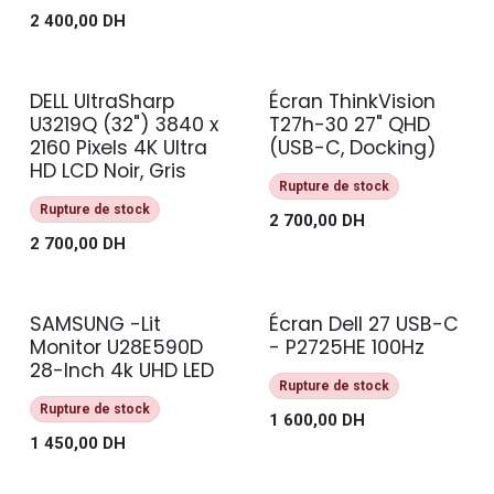
2 400,00
DH
DELL UltraSharp
Écran ThinkVision
NEUF
NEUF
U3219Q (32") 3840 x
T27h-30 27" QHD
2160 Pixels 4K Ultra
(USB-C, Docking)
HD LCD Noir, Gris
Rupture de stock
Rupture de stock
2 700,00
DH
2 700,00
DH
SAMSUNG -Lit
Écran Dell 27 USB-C
GRADE A+
Monitor U28E590D
- P2725HE 100Hz
28-Inch 4k UHD LED
Rupture de stock
Rupture de stock
1 600,00
DH
1 450,00
DH