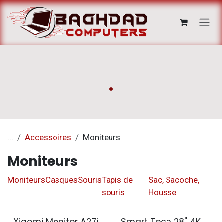
Se rendre au contenu
.
...
Accessoires
Moniteurs
Moniteurs
Moniteurs
Casques
Souris
Tapis de
Sac, Sacoche,
souris
Housse
Xiaomi Monitor A27i
Smart Tech 28" 4K