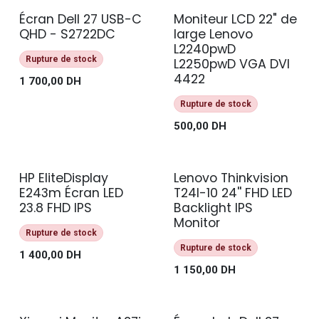
Écran Dell 27 USB-C
Moniteur LCD 22" de
NEUF
PROMO !
QHD - S2722DC
large Lenovo
L2240pwD
Rupture de stock
L2250pwD VGA DVI
4422
1 700,00
DH
Rupture de stock
500,00
DH
HP EliteDisplay
Lenovo Thinkvision
NEUF
E243m Écran LED
T24I-10 24'' FHD LED
23.8 FHD IPS
Backlight IPS
Monitor
Rupture de stock
Rupture de stock
1 400,00
DH
1 150,00
DH