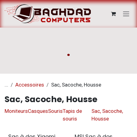
Se rendre au contenu
.
...
Accessoires
Sac, Sacoche, Housse
Sac, Sacoche, Housse
Moniteurs
Casques
Souris
Tapis de
Sac, Sacoche,
souris
Housse
Sac à dos Xiaomi
MSI Sac à dos