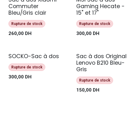
Archive
Commuter
Gaming Hecate -
Bleu/Gris clair
15" et 17"
Rupture de stock
Rupture de stock
260,00
DH
300,00
DH
SOCKO-Sac à dos
Sac à dos Original
Archive
Prix Exclusive !
Lenovo B210 Bleu-
Rupture de stock
Gris
300,00
DH
Rupture de stock
150,00
DH