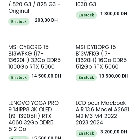
/ 820 G3 / 828 G3 -
1030 G3
Original
1 300,00
DH
En stock
200,00
DH
En stock
MSI CYBORG 15
MSI CYBORG 15
NEUF
NEUF
B13WFKG (i7-
B13WFKG (i7-
13620H) 32Go DDR5
13620H) 16Go DDR5
1000Go RTX 5060
512Go RTX 5060
14 500,00
DH
13 500,00
DH
En stock
En stock
LENOVO YOGA PRO
LCD pour Macbook
9 14IRP8 3K OLED
AIR 13.6 Model A2681
(i9-13905H) RTX
M2 M3 M4 2022
4060 32Go DDR5
2023 2024
512 Go
3 200,00
DH
En stock
15 500,00
DH