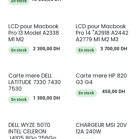
En stock
LCD pour Macbook
LCD pour Macbook
Pro 13 Model A2338
Pro 14 "A2918 A2442
M1 M2
A2779 M1 M2 M3
2 300,00
DH
3 700,00
DH
En stock
En stock
Carte mere DELL
Carte mere HP 820
LATITUDE 7330 7430
G3 G4
7530
450,00
DH
En stock
1 300,00
DH
En stock
DELL WYZE 5070
CHARGEUR MSI 20V
NEUF
INTEL CELERON
12A 240W
J4105 8Go 256Go