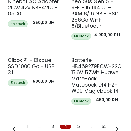
Ninebot AC Adapter
neo 50s Gen 5 -
210w 42v NB-42D0-
SFF - i5 14400 -
05D0
RAM 8/16 GB - SSD
256Go Wi-Fi
350,00
DH
En stock
6/Bluetooth
4 900,00
DH
En stock
Cibox P1 - Disque
Batterie
SSD 1000 Go - USB
HB4692Z9ECW-22C
3.1
17.6V 57Wh Huawei
MateBook
900,00
DH
En stock
Matebook D14 HZ-
W09 Magicbook 14
450,00
DH
En stock
1
…
3
4
5
…
65