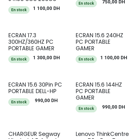
750,00
DH
En stock
1 100,00
DH
En stock
ECRAN 17.3
ECRAN 15.6 240HZ
300HZ/360HZ PC
PC PORTABLE
PORTABLE GAMER
GAMER
1 300,00
DH
1 100,00
DH
En stock
En stock
ECRAN 15.6 30Pin PC
ECRAN 15.6 144HZ
PORTABLE DELL-HP
PC PORTABLE
GAMER
990,00
DH
En stock
990,00
DH
En stock
CHARGEUR Segway
Lenovo ThinkCentre
NEUF