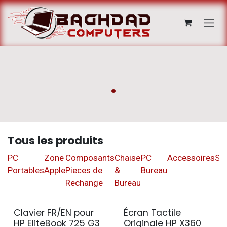
Se rendre au contenu
.
Tous les produits
PC
Zone
Composants
Chaise
PC
Accessoires
St
Portables
Apple
Pieces de
&
Bureau
Rechange
Bureau
Clavier FR/EN pour
Écran Tactile
HP EliteBook 725 G3
Originale HP X360